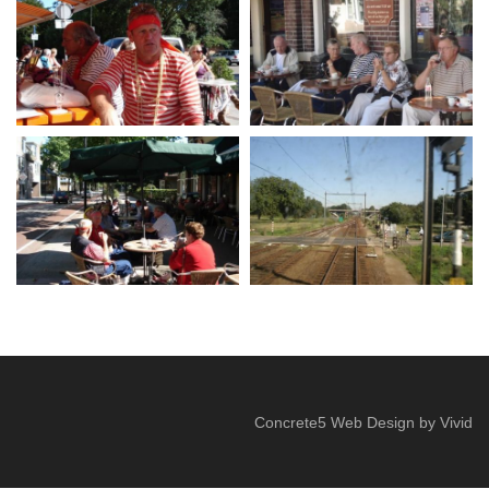
Concrete5 Web Design
by
Vivid