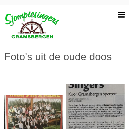
Foto's uit de oude doos